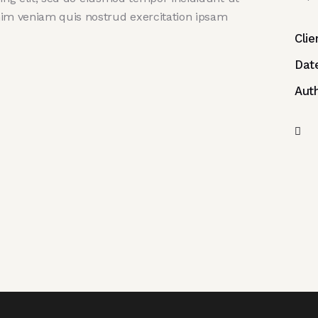
nim veniam quis nostrud exercitation ipsam
Clie
Dat
Aut