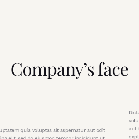
Company’s face
Dict
volu
aut 
ptatem quia voluptas sit aspernatur aut odit
expl
scing elit, sed do eiusmod tempor incididunt ut